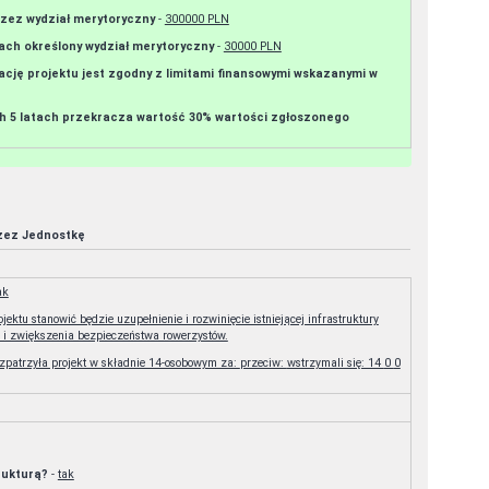
rzez wydział merytoryczny
-
300000 PLN
tach określony wydział merytoryczny
-
30000 PLN
ację projektu jest zgodny z limitami finansowymi wskazanymi w
ych 5 latach przekracza wartość 30% wartości zgłoszonego
rzez Jednostkę
ak
ektu stanowić będzie uzupełnienie i rozwinięcie istniejącej infrastruktury
u i zwiększenia bezpieczeństwa rowerzystów.
Rada Osiedla rozpatrzyła projekt w składnie 14-osobowym za: przeciw: wstrzymali się: 14 0 0
trukturą?
-
tak