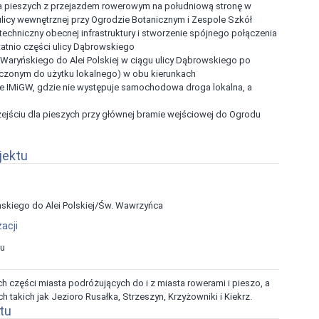
la pieszych z przejazdem rowerowym na południową stronę w
 ulicy wewnętrznej przy Ogrodzie Botanicznym i Zespole Szkół
techniczny obecnej infrastruktury i stworzenie spójnego połączenia
tnio części ulicy Dąbrowskiego
aryńskiego do Alei Polskiej w ciągu ulicy Dąbrowskiego po
naczonym do użytku lokalnego) w obu kierunkach
ie IMiGW, gdzie nie występuje samochodowa droga lokalna, a
ejściu dla pieszych przy głównej bramie wejściowej do Ogrodu
jektu
skiego do Alei Polskiej/Św. Wawrzyńca
acji
ku
 części miasta podróżujących do i z miasta rowerami i pieszo, a
takich jak Jezioro Rusałka, Strzeszyn, Krzyżowniki i Kiekrz.
tu