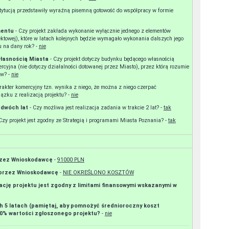
ementu
- Czy projekt zakłada wykonanie wyłącznie jednego z elementów
ektowej), które w latach kolejnych będzie wymagało wykonania dalszych jego
elementów (etapów), nieuwzględnionych we wniosku na dany rok? -
nie
własnością Miasta
- Czy projekt dotyczy budynku będącego własnością
rcyjna (nie dotyczy działalności dotowanej przez Miasto), przez którą rozumie
się działalność prowadzoną w celu osiągania zysków? -
nie
bezpośrednie korzyści finansowe (przychody) w związku z realizacją projektu? -
nie
u dwóch lat
- Czy możliwa jest realizacja zadania w trakcie 2 lat? -
tak
- Czy projekt jest zgodny ze Strategią i programami Miasta Poznania? -
tak
przez Wnioskodawcę
-
91000 PLN
 przez Wnioskodawcę
-
NIE OKREŚLONO KOSZTÓW
ację projektu jest zgodny z limitami finansowymi wskazanymi w
ch 5 latach (pamiętaj, aby pomnożyć średnioroczny koszt
30% wartości zgłoszonego projektu?
-
nie