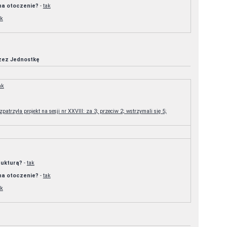
 na otoczenie?
-
tak
ak
rzez Jednostkę
ak
patrzyła projekt na sesji nr XXVIII: za 3; przeciw 2; wstrzymali się 5;
trukturą?
-
tak
 na otoczenie?
-
tak
ak