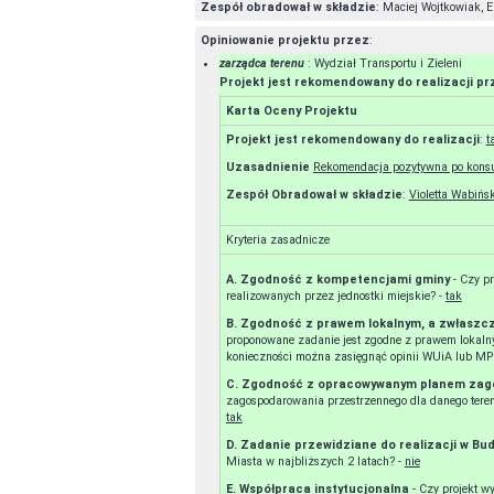
Zespół obradował w składzie
: Maciej Wojtkowiak, E
Opiniowanie projektu przez
:
zarządca terenu
: Wydział Transportu i Zieleni
Projekt jest rekomendowany do realizacji p
Karta Oceny Projektu
Projekt jest rekomendowany do realizacji
:
t
Uzasadnienie
Rekomendacja pozytywna po konsu
Zespół Obradował w składzie
:
Violetta Wabiń
Kryteria zasadnicze
A. Zgodność z kompetencjami gminy
- Czy proponowane zadanie jest zgodne z kompetencjami gminy i zakresem zadań
realizowanych przez jednostki miejskie? -
tak
B. Zgodność z prawem lokalnym, a zwłaszc
proponowane zadanie jest zgodne z prawem lokaln
C. Zgodność z opracowywanym planem za
tak
D. Zadanie przewidziane do realizacji w B
Miasta w najbliższych 2 latach? -
nie
E. Współpraca instytucjonalna