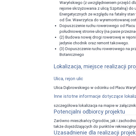
Waryńskiego (z uwzględnieniem przejść d
rejonie skrzyżowania z ulicą Szpitalną) do
Energetycznych ze względu na fatalny stan 
od Św. Wawrzyńca do wyremontowanej osta
Dopuszczenie ruchu rowerowego od Placu W
południowej stronie ulicy (na pasie przez
(2) Budowa nowej drogi rowerowej w rejon
jedynie chodnik oraz remont takowego.
(3) Dopuszczenie ruchu rowerowego na prz
Botanicznego
Lokalizacja, miejsce realizacji pro
Ulica, rejon ulic
Ulica Dąbrowskiego w odcinku od Placu Waryń
Inne istotne informacje dotyczące lokaliz
szczegółowa lokalizacja na mapie w załączni
Potencjalni odbiorcy projektu
Zarówno mieszkańcy Ogrodów, jak i zachodnich
także dojeżdżających do punktów rekreacyjnych 
Uzasadnienie dla realizacji projek