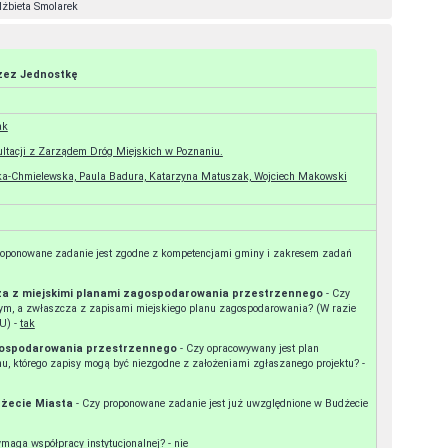
lżbieta Smolarek
rzez Jednostkę
ak
ltacji z Zarządem Dróg Miejskich w Poznaniu.
ska-Chmielewska, Paula Badura, Katarzyna Matuszak, Wojciech Makowski
za z miejskimi planami zagospodarowania przestrzennego
- Czy
ym, a zwłaszcza z zapisami miejskiego planu zagospodarowania? (W razie
konieczności można zasięgnąć opinii WUiA lub MPU) -
tak
gospodarowania przestrzennego
- Czy opracowywany jest plan
zagospodarowania przestrzennego dla danego terenu, którego zapisy mogą być niezgodne z założeniami zgłaszanego projektu? -
udżecie Miasta
- Czy proponowane zadanie jest już uwzględnione w Budżecie
- Czy projekt wymaga współpracy instytucjonalnej? -
nie