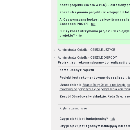
Koszt projektu (kwota w PLN) – określony p
Koszt utrzymania projektu w kolejnych 5 la
A. Czy wymagany budżet całkowity na realiz
Zasadach PBO17?
-
tak
B. Czy koszt utrzymania projektu w kolejn
projektu?
-
nie
Administrator Osiedla - OSIEDLE JEŻYCE
Administrator Osiedla - OSIEDLE OGRODY
Projekt jest rekomendowany do realizacji p
Karta Oceny Projektu
Projekt jest rekomendowany do realizacji
:
t
Uzasadnienie
Zdanie Rady Osiedla realizacja proj
rowerowej co przyczyni się do polepszenia komfort
Zespół Obradował w składzie
:
Kryteria zasadnicze
Czy projekt jest funkcjonalny?
-
tak
Czy projekt jest zgodny z istniejącą infras