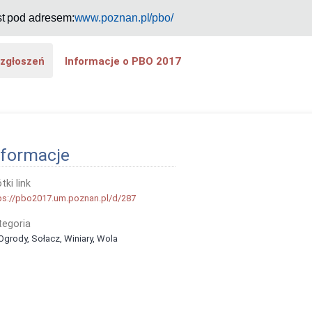
st pod adresem:
www.poznan.pl/pbo/
 zgłoszeń
Informacje o PBO 2017
nformacje
tki link
ps://pbo2017.um.poznan.pl/d/287
tegoria
 Ogrody, Sołacz, Winiary, Wola