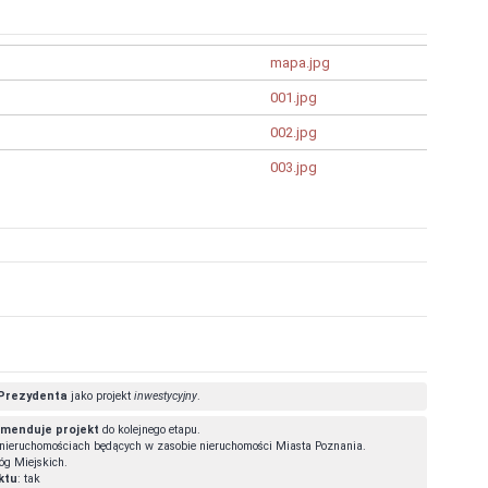
mapa.jpg
001.jpg
002.jpg
003.jpg
Prezydenta
jako projekt
inwestycyjny
.
menduje projekt
do kolejnego etapu.
 nieruchomościach będących w zasobie nieruchomości Miasta Poznania.
óg Miejskich.
ktu
: tak