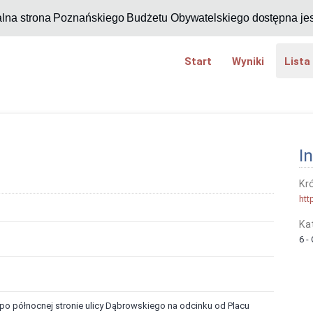
alna strona Poznańskiego Budżetu Obywatelskiego dostępna je
Start
Wyniki
Lista
I
Kró
htt
Ka
6 -
o północnej stronie ulicy Dąbrowskiego na odcinku od Placu