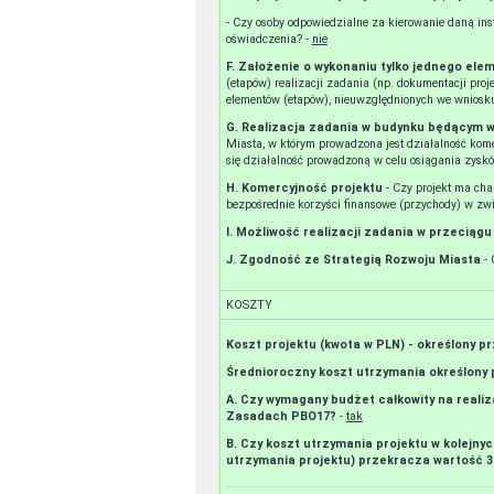
- Czy osoby odpowiedzialne za kierowanie daną instytucją przedstawiły wyraźną pisemną gotowość do współpracy w formie
oświadczenia? -
nie
F. Założenie o wykonaniu tylko jednego el
(etapów) realizacji zadania (np. dokumentacji proj
G. Realizacja zadania w budynku będącym 
Miasta, w którym prowadzona jest działalność kome
H. Komercyjność projektu
- Czy projekt ma charakter komercyjny tzn. wynika z niego, że można z niego czerpać
I. Możliwość realizacji zadania w przeciąg
J. Zgodność ze Strategią Rozwoju Miasta
KOSZTY
Koszt projektu (kwota w PLN) - określony 
Średnioroczny koszt utrzymania określony
A. Czy wymagany budżet całkowity na realiz
Zasadach PBO17?
-
tak
B. Czy koszt utrzymania projektu w kolejny
utrzymania projektu) przekracza wartość 