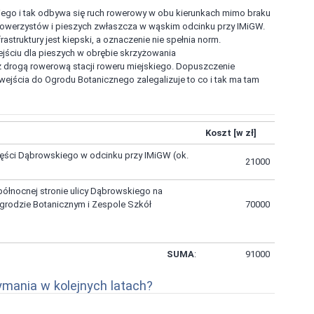
iego i tak odbywa się ruch rowerowy w obu kierunkach mimo braku
rowerzystów i pieszych zwłaszcza w wąskim odcinku przy IMiGW.
astruktury jest kiepski, a oznaczenie nie spełnia norm.
jściu dla pieszych w obrębie skrzyżowania
rowerową stacji roweru miejskiego. Dopuszczenie
jścia do Ogrodu Botanicznego zalegalizuje to co i tak ma tam
Koszt [w zł]
ęści Dąbrowskiego w odcinku przy IMiGW (ok.
21000
łnocnej stronie ulicy Dąbrowskiego na
Ogrodzie Botanicznym i Zespole Szkół
70000
SUMA
:
91000
ymania w kolejnych latach?